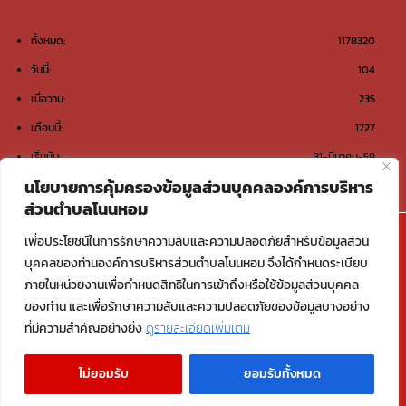
ทั้งหมด:
1178320
วันนี้:
104
เมื่อวาน:
235
เดือนนี้:
1727
เริ่มนับ:
31-มีนาคม-59
นโยบายการคุ้มครองข้อมูลส่วนบุคคลองค์การบริหาร
ส่วนตำบลโนนหอม
@องค์การบริหารส่วนตำบลโนนหอม ต.โนนหอม อ.เมือง
เพื่อประโยชน์ในการรักษาความลับและความปลอดภัยสำหรับข้อมูลส่วน
สกลนคร จ.สกลนคร 47000
บุคคลของท่านองค์การบริหารส่วนตำบลโนนหอม จึงได้กำหนดระเบียบ
ภายในหน่วยงานเพื่อกำหนดสิทธิในการเข้าถึงหรือใช้ข้อมูลส่วนบุคคล
Email : saraban_06470117@dla.go.th
ของท่าน และเพื่อรักษาความลับและความปลอดภัยของข้อมูลบางอย่าง
ที่มีความสำคัญอย่างยิ่ง
ดูรายละเอียดเพิ่มเติม
Copyright © 2026 องค์การบริหารส่วนตำบลโนนหอม อ.เมืองสกลนคร
ไม่ยอมรับ
ยอมรับทั้งหมด
จ.สกลนคร | Powered by องค์การบริหารส่วนตำบลโนนหอม อ.เมืองสกลนคร
จ.สกลนคร