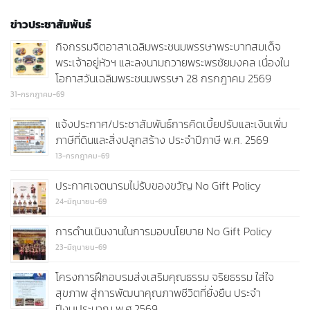
ข่าวประชาสัมพันธ์
กิจกรรมจิตอาสาเฉลิมพระชนมพรรษาพระบาทสมเด็จ
พระเจ้าอยู่หัวฯ และลงนามถวายพระพรชัยมงคล เนื่องใน
โอกาสวันเฉลิมพระชนมพรรษา 28 กรกฎาคม 2569
31-กรกฎาคม-69
แจ้งประกาศ/ประชาสัมพันธ์การคิดเบี้ยปรับและเงินเพิ่ม
ภาษีที่ดินและสิ่งปลูกสร้าง ประจำปีภาษี พ.ศ. 2569
13-กรกฎาคม-69
ประกาศเจตนารมไม่รับของขวัญ No Gift Policy
24-มิถุนายน-69
การดำนเนินงานในการมอบนโยบาย No Gift Policy
23-มิถุนายน-69
โครงการฝึกอบรมส่งเสริมคุณธรรม จริยธรรม ใส่ใจ
สุขภาพ สู่การพัฒนาคุณภาพชีวิตที่ยั่งยืน ประจำ
ปีงบประมาณ พ.ศ.2569