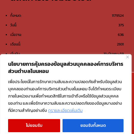
ทั้งหมด:
1179524
วันนี้:
375
เมื่อวาน:
636
เดือนนี้:
2931
เริ่มนับ:
31-มีนาคม-59
นโยบายการคุ้มครองข้อมูลส่วนบุคคลองค์การบริหาร
ส่วนตำบลโนนหอม
@องค์การบริหารส่วนตำบลโนนหอม ต.โนนหอม อ.เมือง
เพื่อประโยชน์ในการรักษาความลับและความปลอดภัยสำหรับข้อมูลส่วน
สกลนคร จ.สกลนคร 47000
บุคคลของท่านองค์การบริหารส่วนตำบลโนนหอม จึงได้กำหนดระเบียบ
ภายในหน่วยงานเพื่อกำหนดสิทธิในการเข้าถึงหรือใช้ข้อมูลส่วนบุคคล
Email : saraban_06470117@dla.go.th
ของท่าน และเพื่อรักษาความลับและความปลอดภัยของข้อมูลบางอย่าง
ที่มีความสำคัญอย่างยิ่ง
ดูรายละเอียดเพิ่มเติม
Copyright © 2026 องค์การบริหารส่วนตำบลโนนหอม อ.เมืองสกลนคร
ไม่ยอมรับ
ยอมรับทั้งหมด
จ.สกลนคร | Powered by องค์การบริหารส่วนตำบลโนนหอม อ.เมืองสกลนคร
จ.สกลนคร