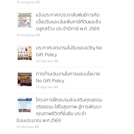
31-กรกฎาคม-69
แจ้งประกาศ/ประชาสัมพันธ์การคิด
เบี้ยปรับและเงินเพิ่มภาษีที่ดินและสิ่ง
ปลูกสร้าง ประจำปีภาษี พ.ศ. 2569
13-กรกฎาคม-69
ประกาศเจตนารมไม่รับของขวัญ No
Gift Policy
24-มิถุนายน-69
การดำนเนินงานในการมอบนโยบาย
No Gift Policy
23-มิถุนายน-69
โครงการฝึกอบรมส่งเสริมคุณธรรม
จริยธรรม ใส่ใจสุขภาพ สู่การพัฒนา
คุณภาพชีวิตที่ยั่งยืน ประจำ
ปีงบประมาณ พ.ศ.2569
22-มิถุนายน-69