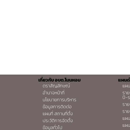
เกี่ยวกับ อบต.โนนหอม
แผนด
ตราสัญลักษณ์
แผน
อำนาจหน้าที่
ราย
ปี-
นโยบายการบริหาร
ราย
ข้อมูลการติดต่อ
ราย
แผนที่ สถานที่ตั้ง
แผน
ประวัติการจัดตั้ง
แผน
ข้อมูลทั่วไป