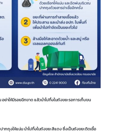
 อย่าให้มีรอยฉีกขาด แล้วนำไปทิ้งในถังขยะรอการเก็บขน
กถุงให้แน่น นำไปทิ้งในถังขยะสีแดง ซึ่งเป็นถังขยะติดเชื้อ