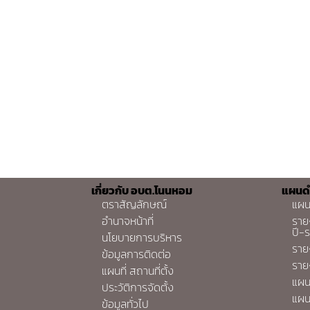
เกี่ยวกับ อบต.โนนหอม
แผนด
ตราสัญลักษณ์
แผน
อำนาจหน้าที่
ราย
ปี-
นโยบายการบริหาร
ราย
ข้อมูลการติดต่อ
ราย
แผนที่ สถานที่ตั้ง
แผน
ประวัติการจัดตั้ง
แผน
ข้อมูลทั่วไป