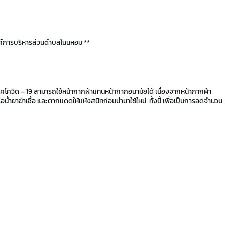
ค์การบริหารส่วนตำบลโนนหอม **
ี่ยงโรคโควิด – 19 สามารถใช้หน้ากากผ้าแทนหน้ากากอนามัยได้ เนื่องจากหน้ากากผ้า
น้ำยาฆ่าเชื้อ และตากแดดให้แห้งสนิทก่อนนำมาใช้ใหม่ ทั้งนี้ เพื่อเป็นการลดจำนวน