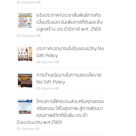
31-กรกฎาคม-69
แจ้งประกาศ/ประชาสัมพันธ์การคิด
เบี้ยปรับและเงินเพิ่มภาษีที่ดินและสิ่ง
ปลูกสร้าง ประจำปีภาษี พ.ศ. 2569
13-กรกฎาคม-69
ประกาศเจตนารมไม่รับของขวัญ No
Gift Policy
24-มิถุนายน-69
การดำนเนินงานในการมอบนโยบาย
No Gift Policy
23-มิถุนายน-69
โครงการฝึกอบรมส่งเสริมคุณธรรม
จริยธรรม ใส่ใจสุขภาพ สู่การพัฒนา
คุณภาพชีวิตที่ยั่งยืน ประจำ
ปีงบประมาณ พ.ศ.2569
22-มิถุนายน-69