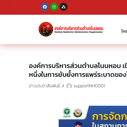
Skip
to
content
โค
องค์การบริหารส่วนตำบลโนนหอม เชิ
หนึ่งในการยับยั้งการแพร่ระบาดของโค
ข่าวประชาสัมพันธ์
supportNHO001