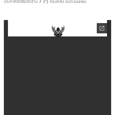
ประกาศจัดซื้อจัดจ้าง
กองคลัง อบต.โนนหอม