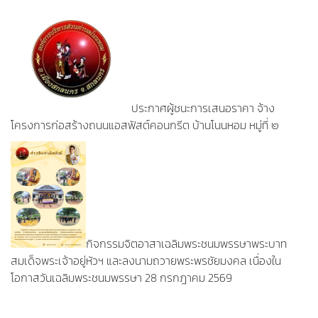
ประกาศผู้ชนะการเสนอราคา จ้าง
โครงการก่อสร้างถนนแอสฟัสต์คอนกรีต บ้านโนนหอม หมู่ที่ ๒
กิจกรรมจิตอาสาเฉลิมพระชนมพรรษาพระบาท
สมเด็จพระเจ้าอยู่หัวฯ และลงนามถวายพระพรชัยมงคล เนื่องใน
โอกาสวันเฉลิมพระชนมพรรษา 28 กรกฎาคม 2569