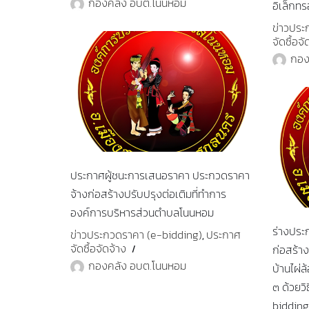
กองคลัง อบต.โนนหอม
อิเล็กทร
ข่าวประ
จัดซื้อจั
กอง
ประกาศผู้ชนะการเสนอราคา ประกวดราคา
จ้างก่อสร้างปรับปรุงต่อเติมที่ทำการ
องค์การบริหารส่วนตำบลโนนหอม
ร่างประ
ข่าวประกวดราคา (e-bidding)
ประกาศ
,
จัดซื้อจัดจ้าง
ก่อสร้า
กองคลัง อบต.โนนหอม
บ้านไผ่ล้
๓ ด้วยวิ
bidding