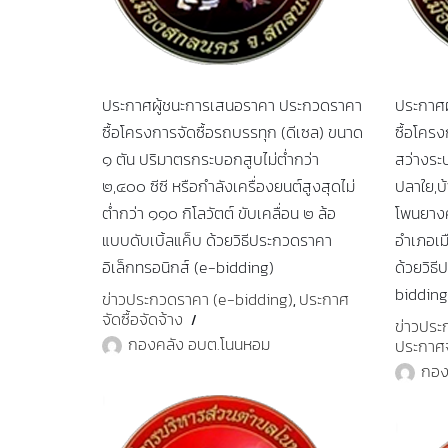
ประกาศผู้ชนะการเสนอราคา ประกวดราคา
ประกาศ
ซื้อโครงการจัดซื้อรถบรรทุก (ดีเซล) ขนาด
ซื้อโครง
๑ ตัน ปริมาตรกระบอกสูบไม่ต่ำกว่า
สว่างระ
๒,๔๐๐ ซีซี หรือกำลังเครื่องยนต์สูงสุดไม่
ปลาใย,บ้
ต่ำกว่า ๑๑๐ กิโลวัตต์ ขับเคลื่อน ๒ ล้อ
โพนยางคำ
แบบดับเบิ้ลแค็บ ด้วยวิธีประกวดราคา
อำเภอเ
อิเล็กทรอนิกส์ (e-bidding)
ด้วยวิธี
bidding
ข่าวประกวดราคา (e-bidding)
ประกาศ
,
จัดซื้อจัดจ้าง
ข่าวประ
กองคลัง อบต.โนนหอม
ประกาศจั
กอง