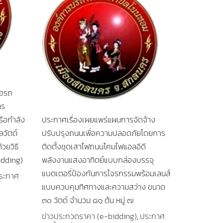
้อรถ
ตร
รือกำลัง
ประกาศเรื่องเผยแพร่แผนการจัดจ้าง
ลวัตต์
ปรับปรุงถนนเพื่อความปลอดภัยโดยการ
้วยวิธี
ติดตั้งชุดเสาไฟถนนโคมไฟแอลอีดี
idding)
พลังงานแสงอาทิตย์แบบกล่องบรรจุ
แบตเตอรี่ป้องกันการโจรกรรมพร้อมเลนส์
ระกาศ
แบบควบคุมทิศทางและความสว่าง ขนาด
๓๐ วัตต์ จำนวน ๘๑ ต้น หมู่ ๗
ข่าวประกวดราคา (e-bidding)
ประกาศ
,