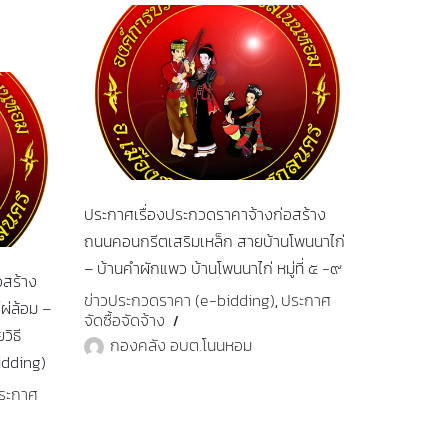
ประกาศเรื่องประกวดราคาจ้างก่อสร้าง
ถนนคอนกรีตเสริมเหล็ก สายบ้านโพนนาไก่
– บ้านคำผักแพว บ้านโพนนาไก่ หมู่ที่ ๕ -๙
อสร้าง
ข่าวประกวดราคา (e-bidding)
ประกาศ
,
ผ่ล้อม –
จัดซื้อจัดจ้าง
วิธี
กองคลัง อบต.โนนหอม
idding)
ระกาศ