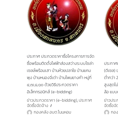
ประกาศ ประกวดราคาซื้อโครงการการจัด
ซื้อพร้อมติดตั้งไฟฟ้าส่องสว่างระบบโซล่า
ประกาศเ
เซลล์พร้อมเสา บ้านห้วยปลาใย บ้านแคม
(ดีเซล)
พุง บ้านหนองจี่เต่า บ้านโพนยางคำ หมู่ที่
ต่ำกว่า 
๔,๗,๘,๑๐ ด้วยวิธีประกวดราคา
สูงสุดไม่
อิเล็กทรอนิกส์ (e-bidding)
ล้อ แบบด
ข่าวประกวดราคา (e-bidding)
ประกาศ
ข่าวประ
,
จัดซื้อจัดจ้าง
จัดซื้อจั
กองคลัง อบต.โนนหอม
กอง