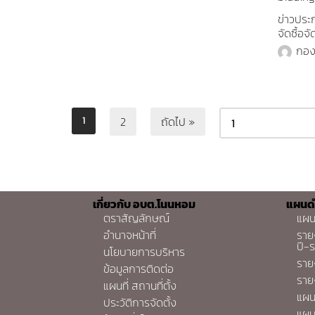
ข่าวประ
จัดซื้อจั
กอง
1
2
ถัดไป »
เกี่ยวกับ อบต.โนนหอม
แผนด
ตราสัญลักษณ์
แผน
อำนาจหน้าที่
ราย
ปี-
นโยบายการบริหาร
ราย
ข้อมูลการติดต่อ
ราย
แผนที่ สถานที่ตั้ง
แผน
ประวัติการจัดตั้ง
แผน