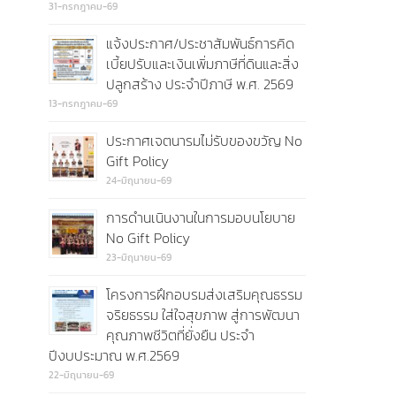
31-กรกฎาคม-69
แจ้งประกาศ/ประชาสัมพันธ์การคิด
เบี้ยปรับและเงินเพิ่มภาษีที่ดินและสิ่ง
ปลูกสร้าง ประจำปีภาษี พ.ศ. 2569
13-กรกฎาคม-69
ประกาศเจตนารมไม่รับของขวัญ No
Gift Policy
24-มิถุนายน-69
การดำนเนินงานในการมอบนโยบาย
No Gift Policy
23-มิถุนายน-69
โครงการฝึกอบรมส่งเสริมคุณธรรม
จริยธรรม ใส่ใจสุขภาพ สู่การพัฒนา
คุณภาพชีวิตที่ยั่งยืน ประจำ
ปีงบประมาณ พ.ศ.2569
22-มิถุนายน-69