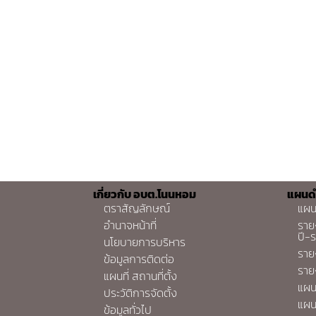
เกี่ยวกับ อบต.โนนหอม
แผนด
ตราสัญลักษณ์
แผน
อำนาจหน้าที่
ราย
ปี-
นโยบายการบริหาร
ราย
ข้อมูลการติดต่อ
ราย
แผนที่ สถานที่ตั้ง
แผน
ประวัติการจัดตั้ง
แผน
ข้อมูลทั่วไป