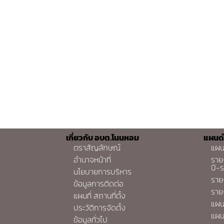
เกี่ยวกับ อบต.โนนหอม
แผนด
ตราสัญลักษณ์
แผน
อำนาจหน้าที่
ราย
ปี-
นโยบายการบริหาร
ราย
ข้อมูลการติดต่อ
ราย
แผนที่ สถานที่ตั้ง
แผน
ประวัติการจัดตั้ง
แผน
ข้อมูลทั่วไป