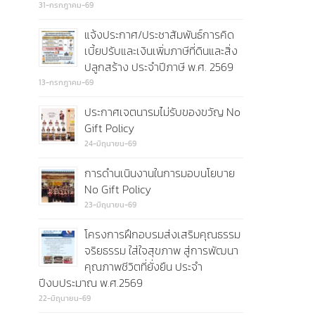
31-กรกฎาคม-69
แจ้งประกาศ/ประชาสัมพันธ์การคิด
เบี้ยปรับและเงินเพิ่มภาษีที่ดินและสิ่ง
ปลูกสร้าง ประจำปีภาษี พ.ศ. 2569
13-กรกฎาคม-69
ประกาศเจตนารมไม่รับของขวัญ No
Gift Policy
24-มิถุนายน-69
การดำนเนินงานในการมอบนโยบาย
No Gift Policy
23-มิถุนายน-69
โครงการฝึกอบรมส่งเสริมคุณธรรม
จริยธรรม ใส่ใจสุขภาพ สู่การพัฒนา
คุณภาพชีวิตที่ยั่งยืน ประจำ
ปีงบประมาณ พ.ศ.2569
22-มิถุนายน-69