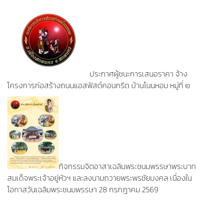
ประกาศผู้ชนะการเสนอราคา จ้าง
โครงการก่อสร้างถนนแอสฟัสต์คอนกรีต บ้านโนนหอม หมู่ที่ ๒
กิจกรรมจิตอาสาเฉลิมพระชนมพรรษาพระบาท
สมเด็จพระเจ้าอยู่หัวฯ และลงนามถวายพระพรชัยมงคล เนื่องใน
โอกาสวันเฉลิมพระชนมพรรษา 28 กรกฎาคม 2569