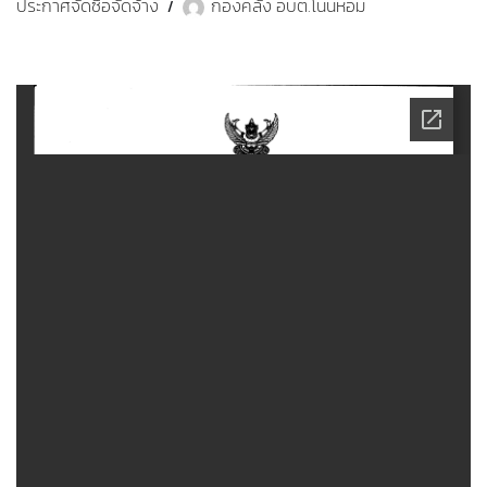
ประกาศจัดซื้อจัดจ้าง
กองคลัง อบต.โนนหอม