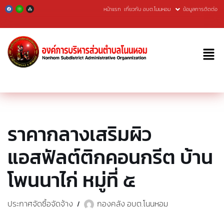
หน้าแรก
เกี่ยวกับ อบต.โนนหอม
ข้อมูลการติดต่อ
Skip
to
content
ราคากลางเสริมผิว
แอสฟัลต์ติกคอนกรีต บ้าน
โพนนาไก่ หมู่ที่ ๕
ประกาศจัดซื้อจัดจ้าง
กองคลัง อบต.โนนหอม