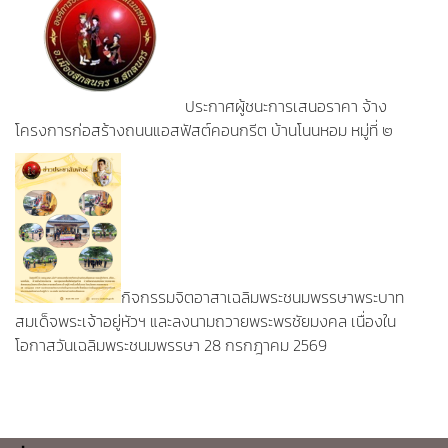
ประกาศผู้ชนะการเสนอราคา จ้าง
โครงการก่อสร้างถนนแอสฟัสต์คอนกรีต บ้านโนนหอม หมู่ที่ ๒
กิจกรรมจิตอาสาเฉลิมพระชนมพรรษาพระบาท
สมเด็จพระเจ้าอยู่หัวฯ และลงนามถวายพระพรชัยมงคล เนื่องใน
โอกาสวันเฉลิมพระชนมพรรษา 28 กรกฎาคม 2569