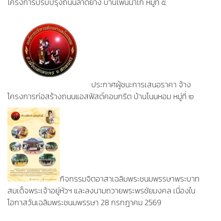
โครงการปรับปรุงถนนลาดยาง บ้านโพนนาไก่ หมู่ที่ ๕
ประกาศผู้ชนะการเสนอราคา จ้าง
โครงการก่อสร้างถนนแอสฟัสต์คอนกรีต บ้านโนนหอม หมู่ที่ ๒
กิจกรรมจิตอาสาเฉลิมพระชนมพรรษาพระบาท
สมเด็จพระเจ้าอยู่หัวฯ และลงนามถวายพระพรชัยมงคล เนื่องใน
โอกาสวันเฉลิมพระชนมพรรษา 28 กรกฎาคม 2569