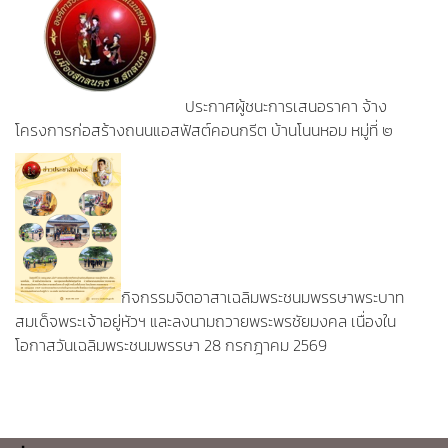
ประกาศผู้ชนะการเสนอราคา จ้าง
โครงการก่อสร้างถนนแอสฟัสต์คอนกรีต บ้านโนนหอม หมู่ที่ ๒
กิจกรรมจิตอาสาเฉลิมพระชนมพรรษาพระบาท
สมเด็จพระเจ้าอยู่หัวฯ และลงนามถวายพระพรชัยมงคล เนื่องใน
โอกาสวันเฉลิมพระชนมพรรษา 28 กรกฎาคม 2569