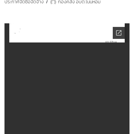
ประกาศจัดซื้อจัดจ้าง
กองคลัง อบต.โนนหอม