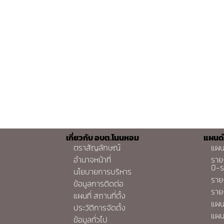
เกี่ยวกับ อบต.โนนหอม
แผนด
ตราสัญลักษณ์
แผน
อำนาจหน้าที่
ราย
ปี-
นโยบายการบริหาร
ราย
ข้อมูลการติดต่อ
ราย
แผนที่ สถานที่ตั้ง
แผน
ประวัติการจัดตั้ง
แผน
ข้อมูลทั่วไป