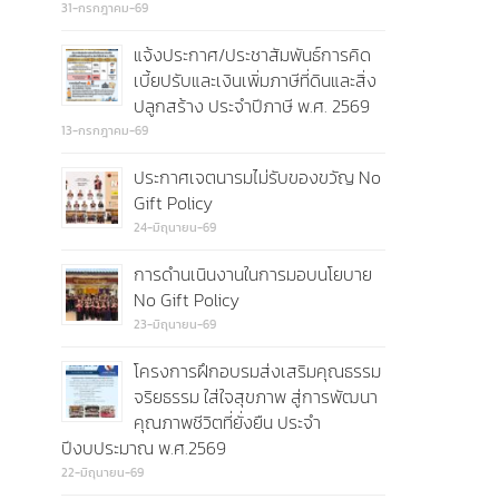
31-กรกฎาคม-69
แจ้งประกาศ/ประชาสัมพันธ์การคิด
เบี้ยปรับและเงินเพิ่มภาษีที่ดินและสิ่ง
ปลูกสร้าง ประจำปีภาษี พ.ศ. 2569
13-กรกฎาคม-69
ประกาศเจตนารมไม่รับของขวัญ No
Gift Policy
24-มิถุนายน-69
การดำนเนินงานในการมอบนโยบาย
No Gift Policy
23-มิถุนายน-69
โครงการฝึกอบรมส่งเสริมคุณธรรม
จริยธรรม ใส่ใจสุขภาพ สู่การพัฒนา
คุณภาพชีวิตที่ยั่งยืน ประจำ
ปีงบประมาณ พ.ศ.2569
22-มิถุนายน-69