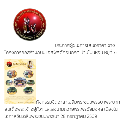
ประกาศผู้ชนะการเสนอราคา จ้าง
โครงการก่อสร้างถนนแอสฟัสต์คอนกรีต บ้านโนนหอม หมู่ที่ ๒
กิจกรรมจิตอาสาเฉลิมพระชนมพรรษาพระบาท
สมเด็จพระเจ้าอยู่หัวฯ และลงนามถวายพระพรชัยมงคล เนื่องใน
โอกาสวันเฉลิมพระชนมพรรษา 28 กรกฎาคม 2569