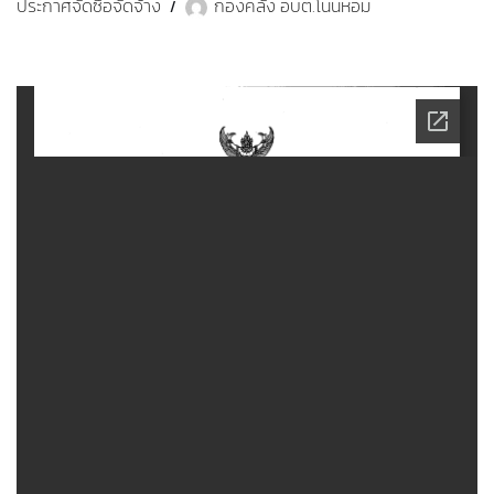
ประกาศจัดซื้อจัดจ้าง
กองคลัง อบต.โนนหอม