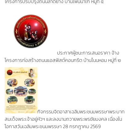
โครงการปรับปรุงถนนลาดยาง บ้านโพนนาไก่ หมู่ที่ ๕
ประกาศผู้ชนะการเสนอราคา จ้าง
โครงการก่อสร้างถนนแอสฟัสต์คอนกรีต บ้านโนนหอม หมู่ที่ ๒
กิจกรรมจิตอาสาเฉลิมพระชนมพรรษาพระบาท
สมเด็จพระเจ้าอยู่หัวฯ และลงนามถวายพระพรชัยมงคล เนื่องใน
โอกาสวันเฉลิมพระชนมพรรษา 28 กรกฎาคม 2569