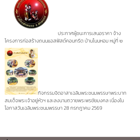
ประกาศผู้ชนะการเสนอราคา จ้าง
โครงการก่อสร้างถนนแอสฟัสต์คอนกรีต บ้านโนนหอม หมู่ที่ ๒
กิจกรรมจิตอาสาเฉลิมพระชนมพรรษาพระบาท
สมเด็จพระเจ้าอยู่หัวฯ และลงนามถวายพระพรชัยมงคล เนื่องใน
โอกาสวันเฉลิมพระชนมพรรษา 28 กรกฎาคม 2569