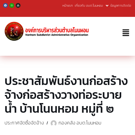
หน้าแรก
เกี่ยวกับ อบต.โนนหอม
ข้อมูลการติดต่อ
Skip
to
content
ประชาสัมพันธ์งานก่อสร้าง
จ้างก่อสร้างวางท่อระบาย
นํ้า บ้านโนนหอม หมู่ที่ ๒
ประกาศจัดซื้อจัดจ้าง
กองคลัง อบต.โนนหอม