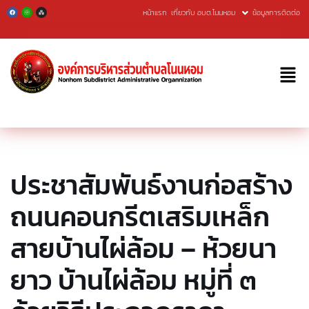
หน้าแรก
เกี่ยวกับ อบต.โนนหอม
ข้อมูลการติดต่อ
Skip
to
content
ประชาสัมพันธ์งานก่อสร้าง
ถนนคอนกรีตเสริมเหล็ก
สายบ้านไผ่ล้อม – ห้วยนา
ยาว บ้านไผ่ล้อม หมู่ที่ ๓