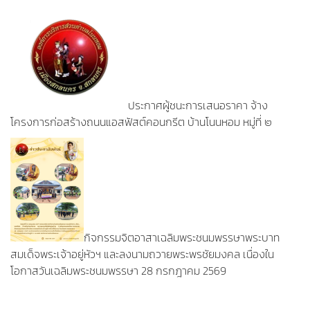
ประกาศผู้ชนะการเสนอราคา จ้าง
โครงการก่อสร้างถนนแอสฟัสต์คอนกรีต บ้านโนนหอม หมู่ที่ ๒
กิจกรรมจิตอาสาเฉลิมพระชนมพรรษาพระบาท
สมเด็จพระเจ้าอยู่หัวฯ และลงนามถวายพระพรชัยมงคล เนื่องใน
โอกาสวันเฉลิมพระชนมพรรษา 28 กรกฎาคม 2569