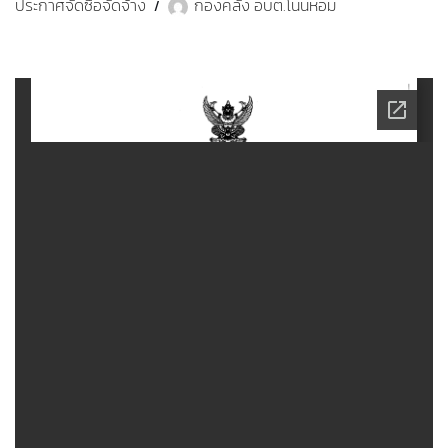
ประกาศจัดซื้อจัดจ้าง
กองคลัง อบต.โนนหอม