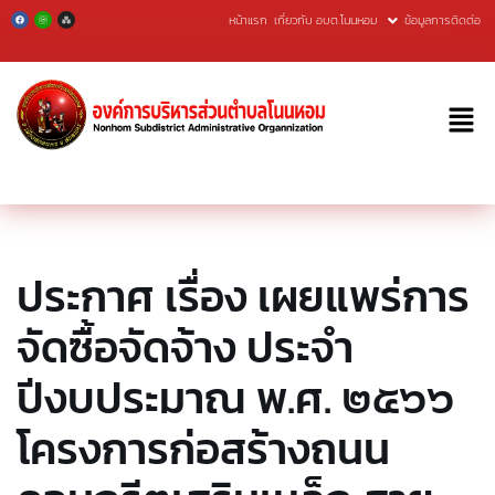
หน้าแรก
เกี่ยวกับ อบต.โนนหอม
ข้อมูลการติดต่อ
Skip
to
content
ประกาศ เรื่อง เผยแพร่การ
จัดซื้อจัดจ้าง ประจำ
ปีงบประมาณ พ.ศ. ๒๕๖๖
โครงการก่อสร้างถนน