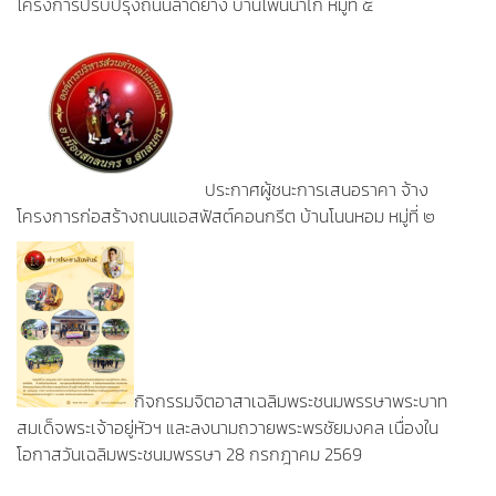
โครงการปรับปรุงถนนลาดยาง บ้านโพนนาไก่ หมู่ที่ ๕
ประกาศผู้ชนะการเสนอราคา จ้าง
โครงการก่อสร้างถนนแอสฟัสต์คอนกรีต บ้านโนนหอม หมู่ที่ ๒
กิจกรรมจิตอาสาเฉลิมพระชนมพรรษาพระบาท
สมเด็จพระเจ้าอยู่หัวฯ และลงนามถวายพระพรชัยมงคล เนื่องใน
โอกาสวันเฉลิมพระชนมพรรษา 28 กรกฎาคม 2569