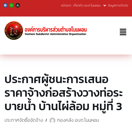
หน้าแรก
เกี่ยวกับ อบต.โนนหอม
ข้อมูลการติดต่อ
Skip
to
content
ประกาศผู้ชนะการเสนอ
ราคาจ้างก่อสร้างวางท่อระ
บายนํ้า บ้านไผ่ล้อม หมู่ที่ 3
ประกาศจัดซื้อจัดจ้าง
กองคลัง อบต.โนนหอม