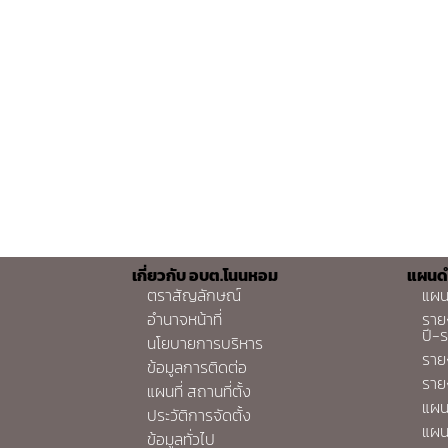
เกี่ยวกับ อบต.โนนหอม
แผนด
ตราสัญลักษณ์
แผน
อำนาจหน้าที่
ราย
ปี-
นโยบายการบริหาร
ราย
ข้อมูลการติดต่อ
ราย
แผนที่ สถานที่ตั้ง
แผน
ประวัติการจัดตั้ง
แผน
ข้อมูลทั่วไป