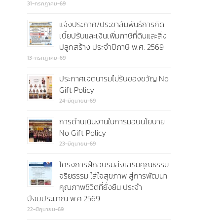
31-กรกฎาคม-69
แจ้งประกาศ/ประชาสัมพันธ์การคิด
เบี้ยปรับและเงินเพิ่มภาษีที่ดินและสิ่ง
ปลูกสร้าง ประจำปีภาษี พ.ศ. 2569
13-กรกฎาคม-69
ประกาศเจตนารมไม่รับของขวัญ No
Gift Policy
24-มิถุนายน-69
การดำนเนินงานในการมอบนโยบาย
No Gift Policy
23-มิถุนายน-69
โครงการฝึกอบรมส่งเสริมคุณธรรม
จริยธรรม ใส่ใจสุขภาพ สู่การพัฒนา
คุณภาพชีวิตที่ยั่งยืน ประจำ
ปีงบประมาณ พ.ศ.2569
22-มิถุนายน-69