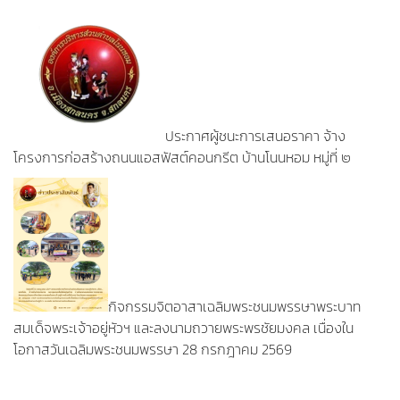
ประกาศผู้ชนะการเสนอราคา จ้าง
โครงการก่อสร้างถนนแอสฟัสต์คอนกรีต บ้านโนนหอม หมู่ที่ ๒
กิจกรรมจิตอาสาเฉลิมพระชนมพรรษาพระบาท
สมเด็จพระเจ้าอยู่หัวฯ และลงนามถวายพระพรชัยมงคล เนื่องใน
โอกาสวันเฉลิมพระชนมพรรษา 28 กรกฎาคม 2569