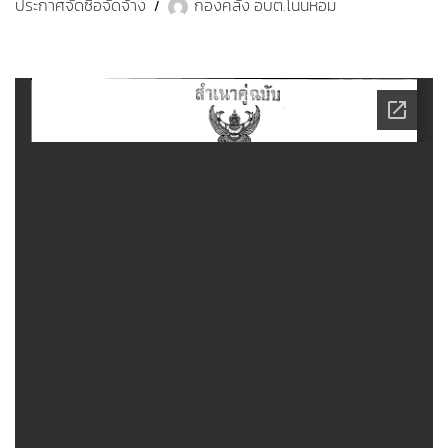
ประกาศจัดซื้อจัดจ้าง
กองคลัง อบต.โนนหอม