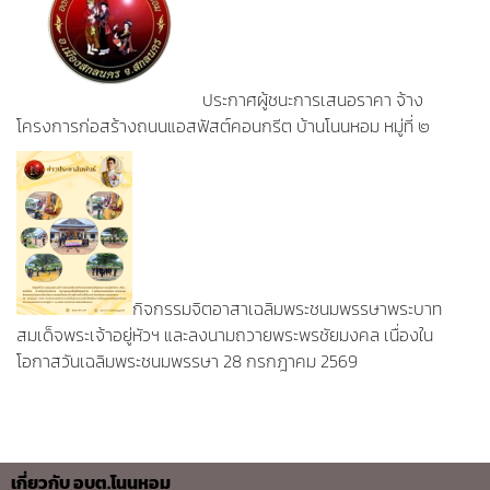
ประกาศผู้ชนะการเสนอราคา จ้าง
โครงการก่อสร้างถนนแอสฟัสต์คอนกรีต บ้านโนนหอม หมู่ที่ ๒
กิจกรรมจิตอาสาเฉลิมพระชนมพรรษาพระบาท
สมเด็จพระเจ้าอยู่หัวฯ และลงนามถวายพระพรชัยมงคล เนื่องใน
โอกาสวันเฉลิมพระชนมพรรษา 28 กรกฎาคม 2569
เกี่ยวกับ อบต.โนนหอม