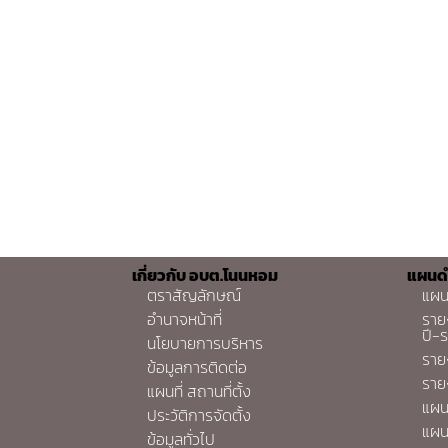
เกี่ยวกับ อบต.โนนหอม
แผนด
ตราสัญลักษณ์
แผน
อำนาจหน้าที่
ราย
ปี-
นโยบายการบริหาร
ราย
ข้อมูลการติดต่อ
ราย
แผนที่ สถานที่ตั้ง
แผน
ประวัติการจัดตั้ง
แผน
ข้อมูลทั่วไป