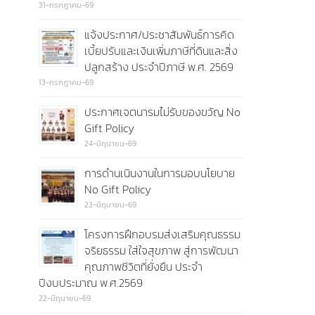
31-กรกฎาคม-69
แจ้งประกาศ/ประชาสัมพันธ์การคิด
เบี้ยปรับและเงินเพิ่มภาษีที่ดินและสิ่ง
ปลูกสร้าง ประจำปีภาษี พ.ศ. 2569
13-กรกฎาคม-69
ประกาศเจตนารมไม่รับของขวัญ No
Gift Policy
24-มิถุนายน-69
การดำนเนินงานในการมอบนโยบาย
No Gift Policy
23-มิถุนายน-69
โครงการฝึกอบรมส่งเสริมคุณธรรม
จริยธรรม ใส่ใจสุขภาพ สู่การพัฒนา
คุณภาพชีวิตที่ยั่งยืน ประจำ
ปีงบประมาณ พ.ศ.2569
22-มิถุนายน-69