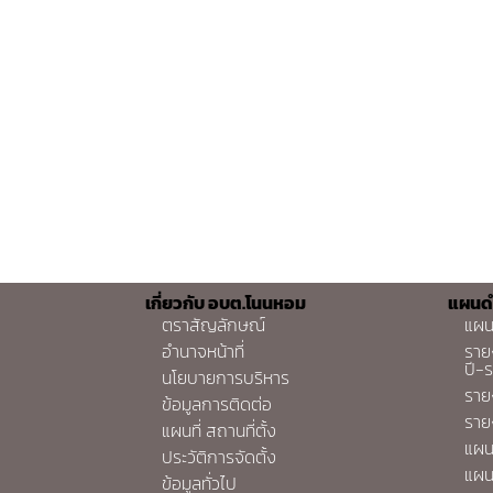
เกี่ยวกับ อบต.โนนหอม
แผนด
ตราสัญลักษณ์
แผน
อำนาจหน้าที่
ราย
ปี-
นโยบายการบริหาร
ราย
ข้อมูลการติดต่อ
ราย
แผนที่ สถานที่ตั้ง
แผน
ประวัติการจัดตั้ง
แผน
ข้อมูลทั่วไป