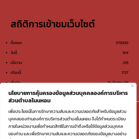
สถิติการเข้าชมเว็บไซต์
ทั้งหมด:
1178320
วันนี้:
104
เมื่อวาน:
235
เดือนนี้:
1727
เริ่มนับ:
31-มีนาคม-59
นโยบายการคุ้มครองข้อมูลส่วนบุคคลองค์การบริหาร
ส่วนตำบลโนนหอม
@องค์การบริหารส่วนตำบลโนนหอม ต.โนนหอม อ.เมือง
เพื่อประโยชน์ในการรักษาความลับและความปลอดภัยสำหรับข้อมูลส่วน
สกลนคร จ.สกลนคร 47000
บุคคลของท่านองค์การบริหารส่วนตำบลโนนหอม จึงได้กำหนดระเบียบ
ภายในหน่วยงานเพื่อกำหนดสิทธิในการเข้าถึงหรือใช้ข้อมูลส่วนบุคคล
Email : saraban_06470117@dla.go.th
ของท่าน และเพื่อรักษาความลับและความปลอดภัยของข้อมูลบางอย่าง