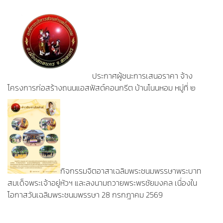
ประกาศผู้ชนะการเสนอราคา จ้าง
โครงการก่อสร้างถนนแอสฟัสต์คอนกรีต บ้านโนนหอม หมู่ที่ ๒
กิจกรรมจิตอาสาเฉลิมพระชนมพรรษาพระบาท
สมเด็จพระเจ้าอยู่หัวฯ และลงนามถวายพระพรชัยมงคล เนื่องใน
โอกาสวันเฉลิมพระชนมพรรษา 28 กรกฎาคม 2569