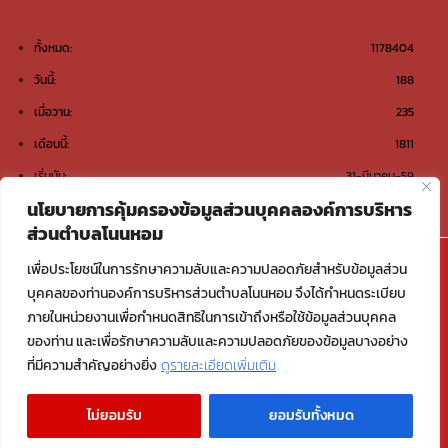
ทั้งหมด:
1178404
วันนี้:
188
เมื่อวาน:
235
เดือนนี้:
1811
เริ่มนับ:
31-มีนาคม-59
นโยบายการคุ้มครองข้อมูลส่วนบุคคลองค์การบริหาร
ส่วนตำบลโนนหอม
@องค์การบริหารส่วนตำบลโนนหอม ต.โนนหอม อ.เมือง
เพื่อประโยชน์ในการรักษาความลับและความปลอดภัยสำหรับข้อมูลส่วน
สกลนคร จ.สกลนคร 47000
บุคคลของท่านองค์การบริหารส่วนตำบลโนนหอม จึงได้กำหนดระเบียบ
ภายในหน่วยงานเพื่อกำหนดสิทธิในการเข้าถึงหรือใช้ข้อมูลส่วนบุคคล
Email : saraban_06470117@dla.go.th
ของท่าน และเพื่อรักษาความลับและความปลอดภัยของข้อมูลบางอย่าง
ที่มีความสำคัญอย่างยิ่ง
ดูรายละเอียดเพิ่มเติม
Copyright © 2026 องค์การบริหารส่วนตำบลโนนหอม อ.เมืองสกลนคร
ไม่ยอมรับ
ยอมรับทั้งหมด
จ.สกลนคร | Powered by องค์การบริหารส่วนตำบลโนนหอม อ.เมืองสกลนคร
จ.สกลนคร