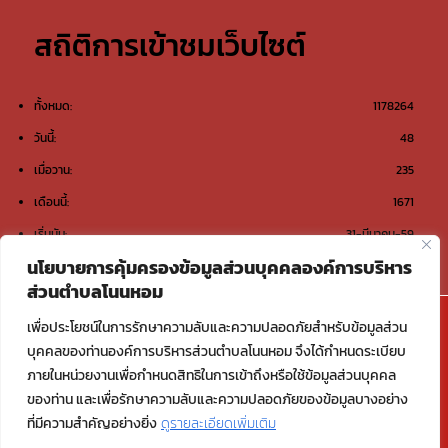
สถิติการเข้าชมเว็บไซต์
ทั้งหมด:
1178264
วันนี้:
48
เมื่อวาน:
235
เดือนนี้:
1671
เริ่มนับ:
31-มีนาคม-59
นโยบายการคุ้มครองข้อมูลส่วนบุคคลองค์การบริหาร
ส่วนตำบลโนนหอม
@องค์การบริหารส่วนตำบลโนนหอม ต.โนนหอม อ.เมือง
เพื่อประโยชน์ในการรักษาความลับและความปลอดภัยสำหรับข้อมูลส่วน
สกลนคร จ.สกลนคร 47000
บุคคลของท่านองค์การบริหารส่วนตำบลโนนหอม จึงได้กำหนดระเบียบ
ภายในหน่วยงานเพื่อกำหนดสิทธิในการเข้าถึงหรือใช้ข้อมูลส่วนบุคคล
Email : saraban_06470117@dla.go.th
ของท่าน และเพื่อรักษาความลับและความปลอดภัยของข้อมูลบางอย่าง
ที่มีความสำคัญอย่างยิ่ง
ดูรายละเอียดเพิ่มเติม