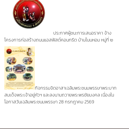
ประกาศผู้ชนะการเสนอราคา จ้าง
โครงการก่อสร้างถนนแอสฟัสต์คอนกรีต บ้านโนนหอม หมู่ที่ ๒
กิจกรรมจิตอาสาเฉลิมพระชนมพรรษาพระบาท
สมเด็จพระเจ้าอยู่หัวฯ และลงนามถวายพระพรชัยมงคล เนื่องใน
โอกาสวันเฉลิมพระชนมพรรษา 28 กรกฎาคม 2569