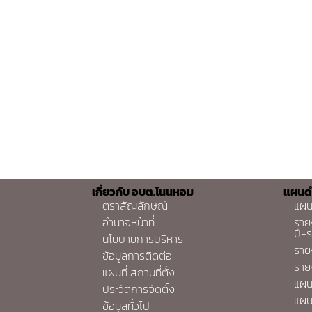
เกี่ยวกับ อบต.โนนหอม
แผนด
ตราสัญลักษณ์
แผน
อำนาจหน้าที่
ราย
ปี-
นโยบายการบริหาร
ราย
ข้อมูลการติดต่อ
ราย
แผนที่ สถานที่ตั้ง
แผน
ประวัติการจัดตั้ง
แผน
ข้อมูลทั่วไป