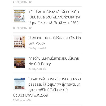
31-กรกฎาคม-69
แจ้งประกาศ/ประชาสัมพันธ์การคิด
เบี้ยปรับและเงินเพิ่มภาษีที่ดินและสิ่ง
ปลูกสร้าง ประจำปีภาษี พ.ศ. 2569
13-กรกฎาคม-69
ประกาศเจตนารมไม่รับของขวัญ No
Gift Policy
24-มิถุนายน-69
การดำนเนินงานในการมอบนโยบาย
No Gift Policy
23-มิถุนายน-69
โครงการฝึกอบรมส่งเสริมคุณธรรม
จริยธรรม ใส่ใจสุขภาพ สู่การพัฒนา
คุณภาพชีวิตที่ยั่งยืน ประจำ
ปีงบประมาณ พ.ศ.2569
22-มิถุนายน-69