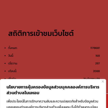
สถิติการเข้าชมเว็บไซต์
ทั้งหมด:
1178681
วันนี้:
168
เมื่อวาน:
297
เดือนนี้:
2088
เริ่มนับ:
31-มีนาคม-59
นโยบายการคุ้มครองข้อมูลส่วนบุคคลองค์การบริหาร
ส่วนตำบลโนนหอม
@องค์การบริหารส่วนตำบลโนนหอม ต.โนนหอม อ.เมือง
เพื่อประโยชน์ในการรักษาความลับและความปลอดภัยสำหรับข้อมูลส่วน
สกลนคร จ.สกลนคร 47000
บุคคลของท่านองค์การบริหารส่วนตำบลโนนหอม จึงได้กำหนดระเบียบ