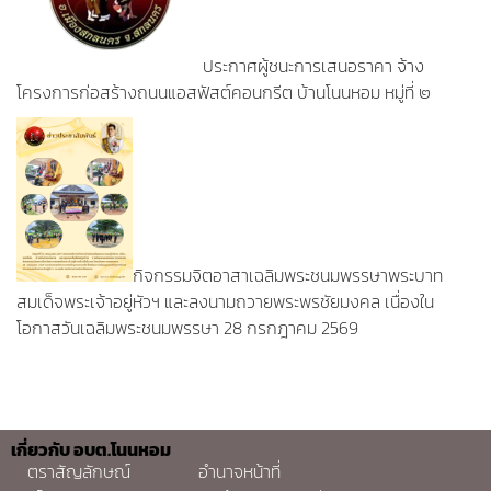
ประกาศผู้ชนะการเสนอราคา จ้าง
โครงการก่อสร้างถนนแอสฟัสต์คอนกรีต บ้านโนนหอม หมู่ที่ ๒
กิจกรรมจิตอาสาเฉลิมพระชนมพรรษาพระบาท
สมเด็จพระเจ้าอยู่หัวฯ และลงนามถวายพระพรชัยมงคล เนื่องใน
โอกาสวันเฉลิมพระชนมพรรษา 28 กรกฎาคม 2569
เกี่ยวกับ อบต.โนนหอม
ตราสัญลักษณ์
อำนาจหน้าที่