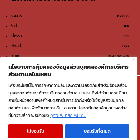
ทั้งหมด:
1178385
วันนี้:
169
เมื่อวาน:
235
เดือนนี้:
1792
เริ่มนับ:
31-มีนาคม-59
นโยบายการคุ้มครองข้อมูลส่วนบุคคลองค์การบริหาร
ส่วนตำบลโนนหอม
@องค์การบริหารส่วนตำบลโนนหอม ต.โนนหอม อ.เมือง
เพื่อประโยชน์ในการรักษาความลับและความปลอดภัยสำหรับข้อมูลส่วน
สกลนคร จ.สกลนคร 47000
บุคคลของท่านองค์การบริหารส่วนตำบลโนนหอม จึงได้กำหนดระเบียบ
ภายในหน่วยงานเพื่อกำหนดสิทธิในการเข้าถึงหรือใช้ข้อมูลส่วนบุคคล
Email : saraban_06470117@dla.go.th
ของท่าน และเพื่อรักษาความลับและความปลอดภัยของข้อมูลบางอย่าง
ที่มีความสำคัญอย่างยิ่ง
ดูรายละเอียดเพิ่มเติม
Copyright © 2026 องค์การบริหารส่วนตำบลโนนหอม อ.เมืองสกลนคร
ไม่ยอมรับ
ยอมรับทั้งหมด
จ.สกลนคร | Powered by องค์การบริหารส่วนตำบลโนนหอม อ.เมืองสกลนคร
จ.สกลนคร