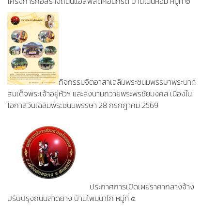
โครงการก่อสร้างถนนแอสฟัสต์คอนกรีต บ้านโนนหอม หมู่ที่ ๒
กิจกรรมจิตอาสาเฉลิมพระชนมพรรษาพระบาท
สมเด็จพระเจ้าอยู่หัวฯ และลงนามถวายพระพรชัยมงคล เนื่องใน
โอกาสวันเฉลิมพระชนมพรรษา 28 กรกฎาคม 2569
ประกาศการเปิดเผยราคากลางจ้าง
ปรับปรุงถนนลาดยาง บ้านโพนนาไก่ หมู่ที่ ๕