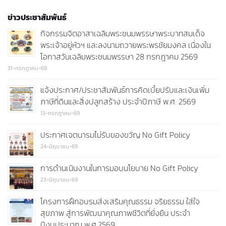
ข่าวประชาสัมพันธ์
กิจกรรมจิตอาสาเฉลิมพระชนมพรรษาพระบาทสมเด็จ
พระเจ้าอยู่หัวฯ และลงนามถวายพระพรชัยมงคล เนื่องใน
โอกาสวันเฉลิมพระชนมพรรษา 28 กรกฎาคม 2569
31-กรกฎาคม-69
แจ้งประกาศ/ประชาสัมพันธ์การคิดเบี้ยปรับและเงินเพิ่ม
ภาษีที่ดินและสิ่งปลูกสร้าง ประจำปีภาษี พ.ศ. 2569
13-กรกฎาคม-69
ประกาศเจตนารมไม่รับของขวัญ No Gift Policy
24-มิถุนายน-69
การดำนเนินงานในการมอบนโยบาย No Gift Policy
23-มิถุนายน-69
โครงการฝึกอบรมส่งเสริมคุณธรรม จริยธรรม ใส่ใจ
สุขภาพ สู่การพัฒนาคุณภาพชีวิตที่ยั่งยืน ประจำ
ปีงบประมาณ พ.ศ.2569