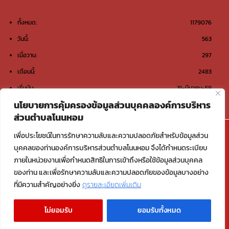
ทั้งหมด:
1179076
วันนี้:
563
เมื่อวาน:
297
เดือนนี้:
2483
เริ่มนับ:
31-มีนาคม-59
นโยบายการคุ้มครองข้อมูลส่วนบุคคลองค์การบริหาร
ส่วนตำบลโนนหอม
@องค์การบริหารส่วนตำบลโนนหอม ต.โนนหอม อ.เมือง
เพื่อประโยชน์ในการรักษาความลับและความปลอดภัยสำหรับข้อมูลส่วน
สกลนคร จ.สกลนคร 47000
บุคคลของท่านองค์การบริหารส่วนตำบลโนนหอม จึงได้กำหนดระเบียบ
ภายในหน่วยงานเพื่อกำหนดสิทธิในการเข้าถึงหรือใช้ข้อมูลส่วนบุคคล
Email : saraban_06470117@dla.go.th
ของท่าน และเพื่อรักษาความลับและความปลอดภัยของข้อมูลบางอย่าง
ที่มีความสำคัญอย่างยิ่ง
ดูรายละเอียดเพิ่มเติม
Copyright © 2026 องค์การบริหารส่วนตำบลโนนหอม อ.เมืองสกลนคร
ไม่ยอมรับ
ยอมรับทั้งหมด
จ.สกลนคร | Powered by องค์การบริหารส่วนตำบลโนนหอม อ.เมืองสกลนคร
จ.สกลนคร