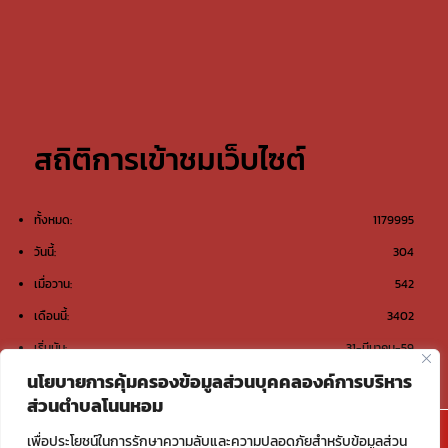
สถิติการเข้าชมเว็บไซต์
ทั้งหมด:
1179995
วันนี้:
304
เมื่อวาน:
542
เดือนนี้:
3402
เริ่มนับ:
31-มีนาคม-59
นโยบายการคุ้มครองข้อมูลส่วนบุคคลองค์การบริหาร
ส่วนตำบลโนนหอม
@องค์การบริหารส่วนตำบลโนนหอม ต.โนนหอม อ.เมือง
เพื่อประโยชน์ในการรักษาความลับและความปลอดภัยสำหรับข้อมูลส่วน