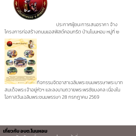
ประกาศผู้ชนะการเสนอราคา จ้าง
โครงการก่อสร้างถนนแอสฟัสต์คอนกรีต บ้านโนนหอม หมู่ที่ ๒
กิจกรรมจิตอาสาเฉลิมพระชนมพรรษาพระบาท
สมเด็จพระเจ้าอยู่หัวฯ และลงนามถวายพระพรชัยมงคล เนื่องใน
โอกาสวันเฉลิมพระชนมพรรษา 28 กรกฎาคม 2569
เกี่ยวกับ อบต.โนนหอม