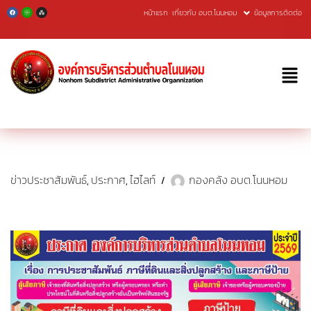
หน้าแรก
เกี่ยวกับ อบต.โนนหอม
ข้อมูลการติดต่อ
Skip
to
content
ข่าวประชาสัมพันธ์
ประกาศ
ไฮไลท์
กองคลัง อบต.โนนหอม
,
,