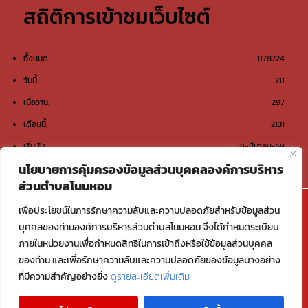
สถิติการเข้าชมเว็บไซต์
ทั้งหมด:
1178724
วันนี้:
211
เมื่อวาน:
297
เดือนนี้:
2131
เริ่มนับ:
31-มีนาคม-59
นโยบายการคุ้มครองข้อมูลส่วนบุคคลองค์การบริหาร
ส่วนตำบลโนนหอม
@องค์การบริหารส่วนตำบลโนนหอม ต.โนนหอม อ.เมือง
เพื่อประโยชน์ในการรักษาความลับและความปลอดภัยสำหรับข้อมูลส่วน
สกลนคร จ.สกลนคร 47000
บุคคลของท่านองค์การบริหารส่วนตำบลโนนหอม จึงได้กำหนดระเบียบ
ภายในหน่วยงานเพื่อกำหนดสิทธิในการเข้าถึงหรือใช้ข้อมูลส่วนบุคคล
Email : saraban_06470117@dla.go.th
ของท่าน และเพื่อรักษาความลับและความปลอดภัยของข้อมูลบางอย่าง
ที่มีความสำคัญอย่างยิ่ง
ดูรายละเอียดเพิ่มเติม
Copyright © 2026 องค์การบริหารส่วนตำบลโนนหอม อ.เมืองสกลนคร